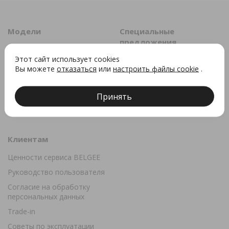
Модели
Специальные
предложения
BELGEE S50
Этот сайт использует cookies
Акции
Belgee X50
Вы можете
отказаться
или
настроить файлы cookie
.
Лизинг
BELGEE X50+
Кредит
BELGEE X70 (Рейстайлинг)
Принять
BELGEE X80
Клиентам
Ценности сервиса BELGEE
Руководство пользователя
Согласие на обработку
персональных данных
Trade-in
Советы по эксплуатации